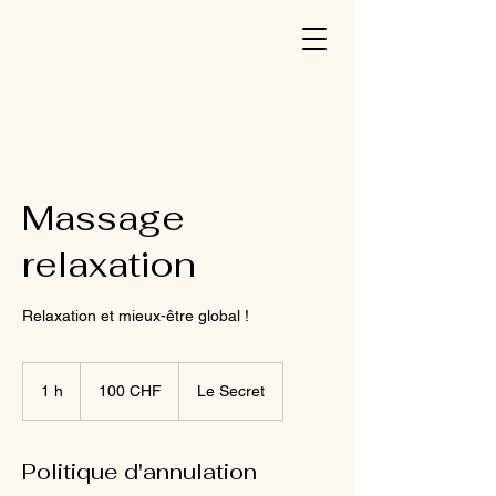
Massage
relaxation
Relaxation et mieux-être global !
100
francs
1 h
1
100 CHF
Le Secret
suisses
Politique d'annulation