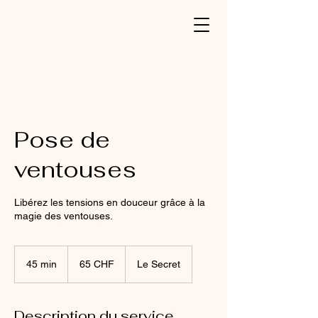
Pose de
ventouses
Libérez les tensions en douceur grâce à la
magie des ventouses.
65
francs
45 min
4
65 CHF
Le Secret
suisses
5
m
i
Description du service