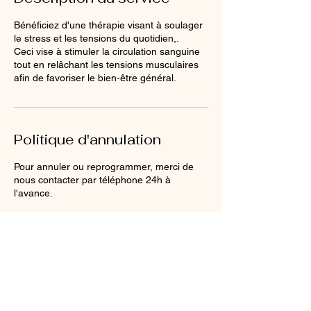
n
Bénéficiez d'une thérapie visant à soulager
le stress et les tensions du quotidien,.
Ceci vise à stimuler la circulation sanguine
tout en relâchant les tensions musculaires
afin de favoriser le bien-être général.
Politique d'annulation
Pour annuler ou reprogrammer, merci de
nous contacter par téléphone 24h à
l'avance.
Coordonnées
Rue de l'Autoroute 51, Saxon, Switzerland
+41 76 818 10 93